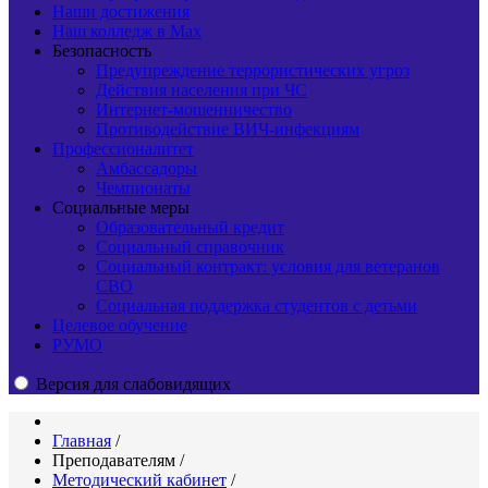
Наши достижения
Наш колледж в Max
Безопасность
Предупреждение террористических угроз
Действия населения при ЧС
Интернет-мошенничество
Противодействие ВИЧ-инфекциям
Профессионалитет
Амбассадоры
Чемпионаты
Социальные меры
Образовательный кредит
Социальный справочник
Социальный контракт: условия для ветеранов
СВО
Социальная поддержка студентов с детьми
Целевое обучение
РУМО
Версия для слабовидящих
Главная
/
Преподавателям
/
Методический кабинет
/