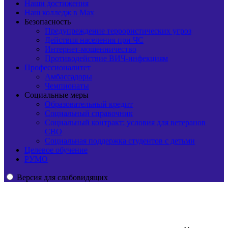
Наши достижения
Наш колледж в Max
Безопасность
Предупреждение террористических угроз
Действия населения при ЧС
Интернет-мошенничество
Противодействие ВИЧ-инфекциям
Профессионалитет
Амбассадоры
Чемпионаты
Социальные меры
Образовательный кредит
Социальный справочник
Социальный контракт: условия для ветеранов
СВО
Социальная поддержка студентов с детьми
Целевое обучение
РУМО
Версия для слабовидящих