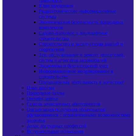
транспорте
Юриспруденция
Радиотехнические информационные
системы
Экологическая безопасность природных
комплексов
Садово-парковое и ландшафтное
строительство
Строительство и эксплуатация зданий и
сооружений
Тех. обслуживание и ремонт двигателей,
систем и агрегатов автомобилей
Экономика и бухгалтерский учет
Информационное моделирование в
строительстве
Операционная деятельность в логистике
План приема
Проходные баллы
Онлайн-заявка
Список зачисленных абитуриентов
Организация получения образования
обучающимися с ограниченными возможностями
здоровья
Атлас доступных профессий
Вступительные испытания