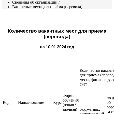
Сведения об организации
/
Вакантные места для приёма (перевода)
Количество вакантных мест для приема
(перевода)
на 10.01.2024 год
Количество вакант
для приема (перево
места, финансируе
счет
Форма
по 
обучения
Код
Наименование
Курс
об
(очная /
обр
заочная)
бюджетных
за с
ассигнований