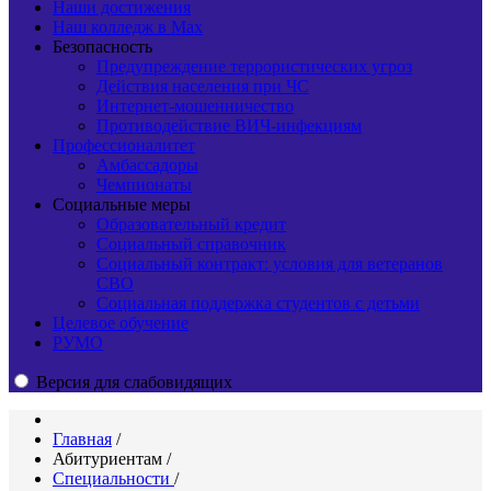
Наши достижения
Наш колледж в Max
Безопасность
Предупреждение террористических угроз
Действия населения при ЧС
Интернет-мошенничество
Противодействие ВИЧ-инфекциям
Профессионалитет
Амбассадоры
Чемпионаты
Социальные меры
Образовательный кредит
Социальный справочник
Социальный контракт: условия для ветеранов
СВО
Социальная поддержка студентов с детьми
Целевое обучение
РУМО
Версия для слабовидящих
Главная
/
Абитуриентам
/
Специальности
/