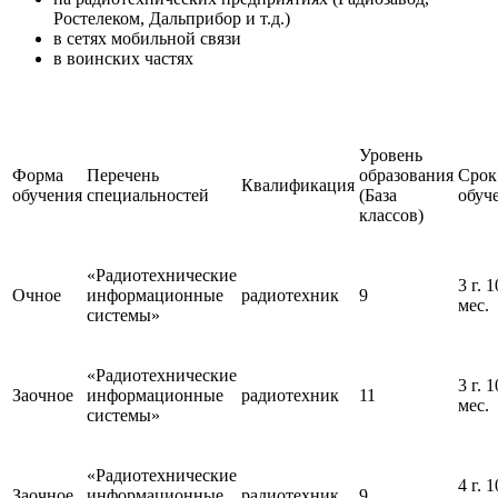
Ростелеком, Дальприбор и т.д.)
в сетях мобильной связи
в воинских частях
Уровень
Форма
Перечень
образования
Срок
Квалификация
обучения
специальностей
(База
обуч
классов)
«Радиотехнические
3 г. 1
Очное
информационные
радиотехник
9
мес.
системы»
«Радиотехнические
3 г. 1
Заочное
информационные
радиотехник
11
мес.
системы»
«Радиотехнические
4 г. 1
Заочное
информационные
радиотехник
9