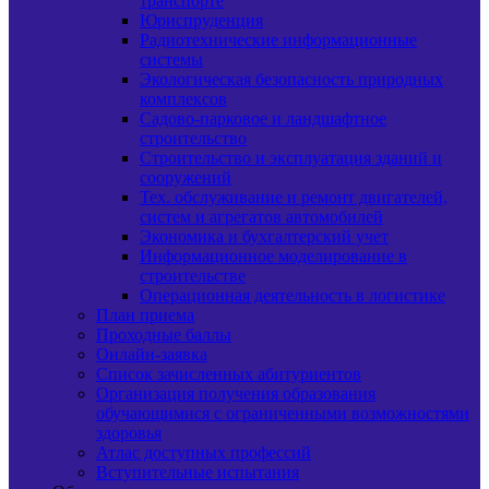
транспорте
Юриспруденция
Радиотехнические информационные
системы
Экологическая безопасность природных
комплексов
Садово-парковое и ландшафтное
строительство
Строительство и эксплуатация зданий и
сооружений
Тех. обслуживание и ремонт двигателей,
систем и агрегатов автомобилей
Экономика и бухгалтерский учет
Информационное моделирование в
строительстве
Операционная деятельность в логистике
План приема
Проходные баллы
Онлайн-заявка
Список зачисленных абитуриентов
Организация получения образования
обучающимися с ограниченными возможностями
здоровья
Атлас доступных профессий
Вступительные испытания