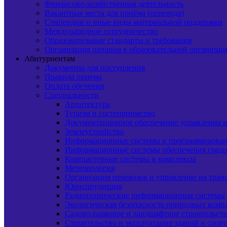
Финансово-хозяйственная деятельность
Вакантные места для приёма (перевода)
Стипендии и иные виды материальной поддержки
Международное сотрудничество
Образовательные стандарты и требования
Организация питания в образовательной организац
Абитуриентам
Документы для поступления
Правила приема
Оплата обучения
Специальности
Архитектура
Туризм и гостеприимство
Документационное обеспечение управления и
Землеустройство
Информационные системы и программирова
Информационные системы обеспечения градо
Компьютерные системы и комплексы
Метеорология
Организация перевозок и управление на тран
Юриспруденция
Радиотехнические информационные системы
Экологическая безопасность природных комп
Садово-парковое и ландшафтное строительст
Строительство и эксплуатация зданий и соор