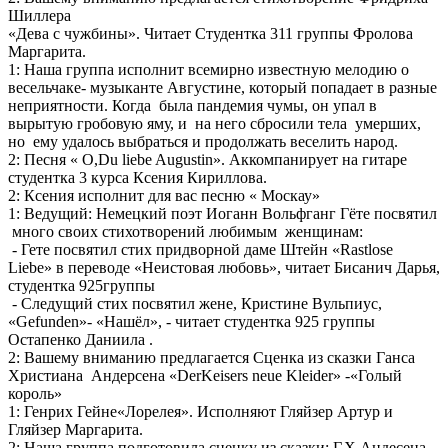
Шиллера
«Дева с чужбины». Читает Студентка 311 группы Фролова
Маргарита.
1: Наша группа исполнит всемирно известную мелодию о
весельчаке- музыканте Августине, который попадает в разные
неприятности. Когда была пандемия чумы, он упал в
вырытую гробовую яму, и на него сбросили тела умерших,
но ему удалось выбраться и продолжать веселить народ.
2: Песня « O,Du liebe Augustin». Аккомпанирует на гитаре
студентка 3 курса Ксения Кириллова.
2: Ксения исполнит для вас песню « Москау»
1: Ведущий: Немецкий поэт Иоганн Вольфганг Гёте посвятил
много своих стихотворений любимым женщинам:
- Гете посвятил стих придворной даме Штейн «Rastlose
Liebe» в переводе «Неистовая любовь», читает Бисанич Дарья,
студентка 925группы
- Следущий стих посвятил жене, Кристине Вульпиус,
«Gefunden»- «Нашёл», - читает студентка 925 группы
Остапенко Даниила .
2: Вашему вниманию предлагается Сценка из сказки Ганса
Христиана Андерсена «DerKeisers neue Kleider» -«Голый
король»
1: Генрих Гейне«Лорелея». Исполняют Гляйзер Артур и
Гляйзер Маргарита.
2: Наша группа подготовила сценку из сказки: Г.Х.Андесена