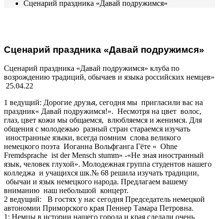
Сценарий праздника «Давай подружимся»
Сценарий праздника «Давай подружимся»
Сценарий праздника «Давай подружимся» клуба по
возрождению традиций, обычаев и языка российских немцев»
25.04.22
1 ведущий: Дорогие друзья, сегодня мы пригласили вас на
праздник« Давай подружимся!». Несмотря на цвет волос,
глаз, цвет кожи мы общаемся, влюбляемся и женимся. Для
общения с молодежью разный стран стараемся изучать
иностранные языки, всегда помним слова великого
немецкого поэта Иоганна Вольфганга Гёте « Ohne
Fremdsprache ist der Mensch stumm» -«Не зная иностранный
язык, человек глухой». Молодежная группа студентов нашего
колледжа и учащихся шк.№ 68 решила изучать традиции,
обычаи и язык немецкого народа. Предлагаем вашему
вниманию наш небольшой концерт.
2 ведущий: В гостях у нас сегодня Председатель немецкой
автономии Приморского края Пеннер Тамара Петровна.
1: Немцы в истории нашего города и края сделали очень