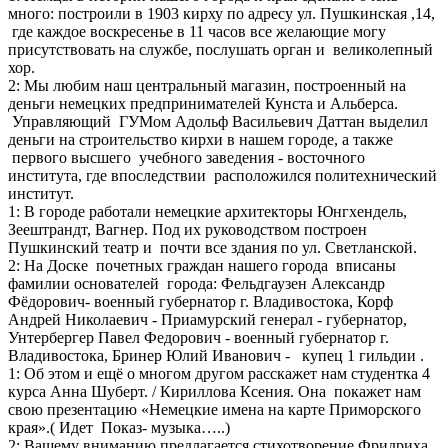
много: построили в 1903 кирху по адресу ул. Пушкинская ,14,
где каждое воскресенье в 11 часов все желающие могу
присутствовать на службе, послушать орган и великолепный
хор.
2: Мы любим наш центральный магазин, построенный на
деньги немецких предпринимателей Кунста и Альберса.
Управляющий ГУМом Адольф Васильевич Даттан выделил
деньги на строительство кирхи в нашем городе, а также
первого высшего учебного заведения - восточного
института, где впоследствии расположился политехнический
институт.
1: В городе работали немецкие архитекторы Юнгхендель,
Зеештрандт, Вагнер. Под их руководством построен
Пушкинский театр и почти все здания по ул. Светланской.
2: На Доске почетных граждан нашего города вписаны
фамилии основателей города: Фельдгаузен Александр
Фёдорович- военный губернатор г. Владивостока, Корф
Андрей Николаевич - Приамурский генерал - губернатор,
Унтербергер Павел Федорович - военный губернатор г.
Владивостока, Бринер Юлий Иванович - купец 1 гильдии .
1: Об этом и ещё о многом другом расскажет нам студентка 4
курса Анна Шуберт. / Кириллова Ксения. Она покажет нам
свою презентацию «Немецкие имена на карте Приморского
края».( Идет Показ- музыка…..)
2: Вашему вниманию предлагается стихотворение Фридриха