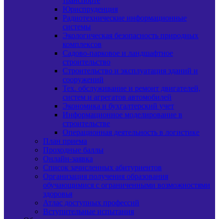
транспорте
Юриспруденция
Радиотехнические информационные
системы
Экологическая безопасность природных
комплексов
Садово-парковое и ландшафтное
строительство
Строительство и эксплуатация зданий и
сооружений
Тех. обслуживание и ремонт двигателей,
систем и агрегатов автомобилей
Экономика и бухгалтерский учет
Информационное моделирование в
строительстве
Операционная деятельность в логистике
План приема
Проходные баллы
Онлайн-заявка
Список зачисленных абитуриентов
Организация получения образования
обучающимися с ограниченными возможностями
здоровья
Атлас доступных профессий
Вступительные испытания