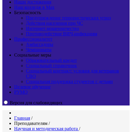
Наши достижения
Наш колледж в Max
Безопасность
Предупреждение террористических угроз
Действия населения при ЧС
Интернет-мошенничество
Противодействие ВИЧ-инфекциям
Профессионалитет
Амбассадоры
Чемпионаты
Социальные меры
Образовательный кредит
Социальный справочник
Социальный контракт: условия для ветеранов
СВО
Социальная поддержка студентов с детьми
Целевое обучение
РУМО
Версия для слабовидящих
Главная
/
Преподавателям
/
Научная и методическая работа
/