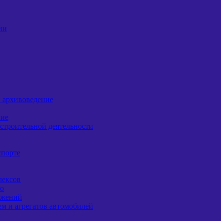
ии
 архивоведение
ние
строительной деятельности
спорте
лексов
во
ужений
ем и агрегатов автомобилей