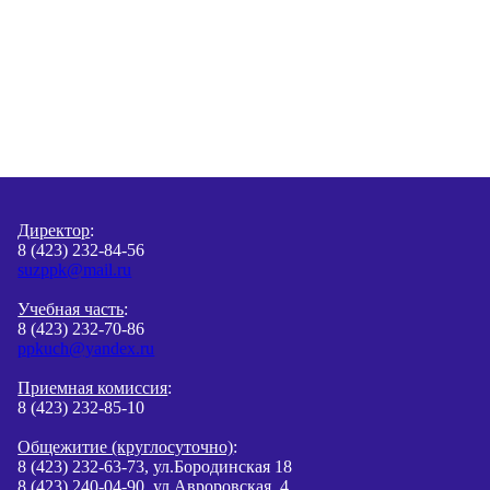
Директор
:
8 (423) 232-84-56
suzppk@mail.ru
Учебная часть
:
8 (423) 232-70-86
ppkuch@yandex.ru
Приемная комиссия
:
8 (423) 232-85-10
Общежитие (круглосуточно)
:
8 (423) 232-63-73, ул.Бородинская 18
8 (423) 240-04-90, ул.Авроровская 4