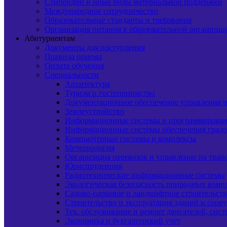
Стипендии и иные виды материальной поддержки
Международное сотрудничество
Образовательные стандарты и требования
Организация питания в образовательной организац
Абитуриентам
Документы для поступления
Правила приема
Оплата обучения
Специальности
Архитектура
Туризм и гостеприимство
Документационное обеспечение управления и
Землеустройство
Информационные системы и программирова
Информационные системы обеспечения градо
Компьютерные системы и комплексы
Метеорология
Организация перевозок и управление на тран
Юриспруденция
Радиотехнические информационные системы
Экологическая безопасность природных комп
Садово-парковое и ландшафтное строительст
Строительство и эксплуатация зданий и соор
Тех. обслуживание и ремонт двигателей, сист
Экономика и бухгалтерский учет